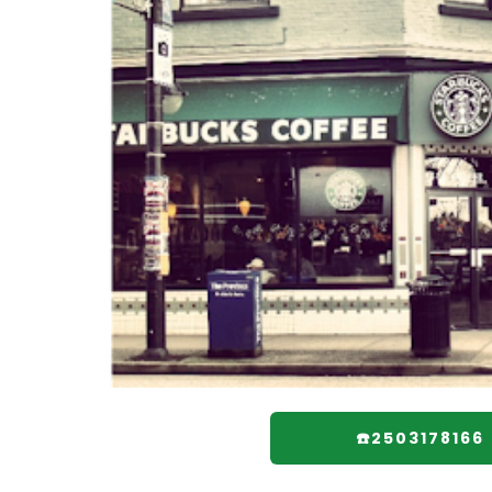
☎️2503178166