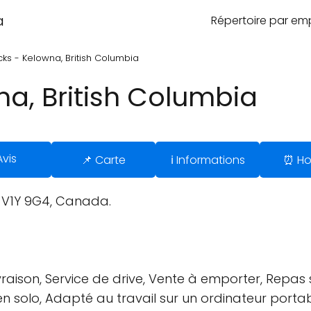
a
Répertoire par e
ks - Kelowna, British Columbia
na, British Columbia
Avis
📌 Carte
ℹ️ Informations
⏰ Ho
 V1Y 9G4, Canada.
vraison, Service de drive, Vente à emporter, Repas 
 en solo, Adapté au travail sur un ordinateur portab