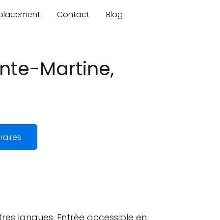
mplacement
Contact
Blog
inte-Martine,
raires
res langues, Entrée accessible en