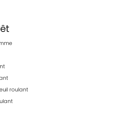
rêt
femme
nt
lant
euil roulant
oulant