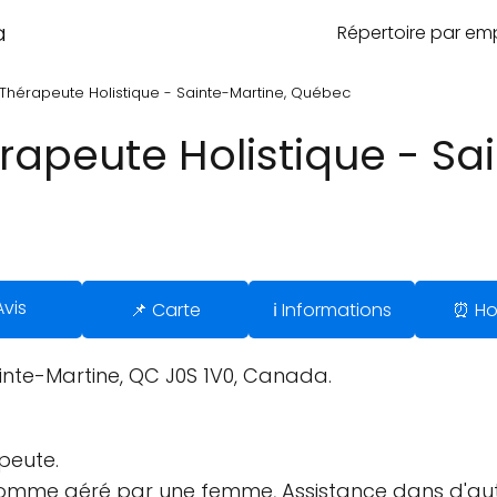
a
Répertoire par e
 Thérapeute Holistique - Sainte-Martine, Québec
rapeute Holistique - Sa
Avis
📌 Carte
ℹ️ Informations
⏰ Ho
inte-Martine, QC J0S 1V0, Canada.
peute.
 comme géré par une femme, Assistance dans d'aut