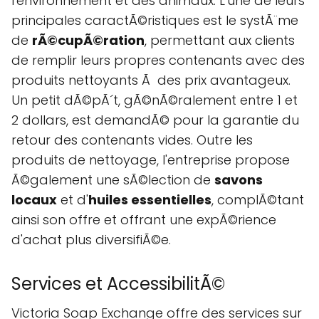
l'environnement et des animaux. L'une de leurs
principales caractÃ©ristiques est le systÃ¨me
de
rÃ©cupÃ©ration
, permettant aux clients
de remplir leurs propres contenants avec des
produits nettoyants Ã des prix avantageux.
Un petit dÃ©pÃ´t, gÃ©nÃ©ralement entre 1 et
2 dollars, est demandÃ© pour la garantie du
retour des contenants vides. Outre les
produits de nettoyage, l'entreprise propose
Ã©galement une sÃ©lection de
savons
locaux
et d'
huiles essentielles
, complÃ©tant
ainsi son offre et offrant une expÃ©rience
d'achat plus diversifiÃ©e.
Services et AccessibilitÃ©
Victoria Soap Exchange offre des services sur