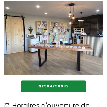
☎️2504750033
⏰ Horaires d'ouverture de