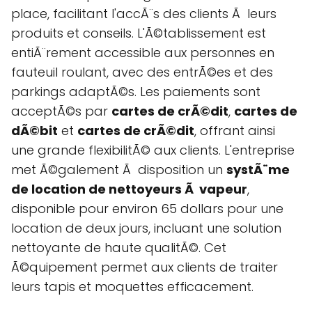
place, facilitant l'accÃ¨s des clients Ã leurs
produits et conseils. L'Ã©tablissement est
entiÃ¨rement accessible aux personnes en
fauteuil roulant, avec des entrÃ©es et des
parkings adaptÃ©s. Les paiements sont
acceptÃ©s par
cartes de crÃ©dit
,
cartes de
dÃ©bit
et
cartes de crÃ©dit
, offrant ainsi
une grande flexibilitÃ© aux clients. L'entreprise
met Ã©galement Ã disposition un
systÃ¨me
de location de nettoyeurs Ã vapeur
,
disponible pour environ 65 dollars pour une
location de deux jours, incluant une solution
nettoyante de haute qualitÃ©. Cet
Ã©quipement permet aux clients de traiter
leurs tapis et moquettes efficacement.