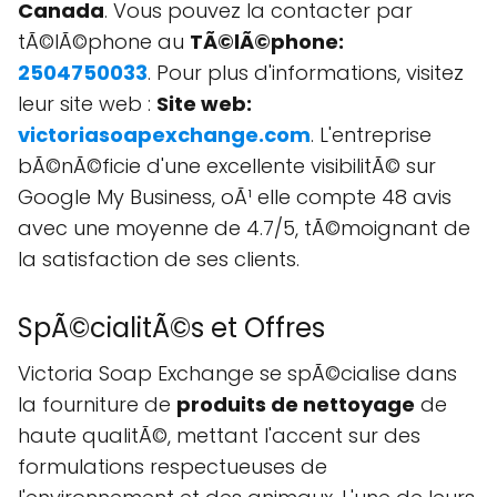
Canada
. Vous pouvez la contacter par
tÃ©lÃ©phone au
TÃ©lÃ©phone:
2504750033
. Pour plus d'informations, visitez
leur site web :
Site web:
victoriasoapexchange.com
. L'entreprise
bÃ©nÃ©ficie d'une excellente visibilitÃ© sur
Google My Business, oÃ¹ elle compte 48 avis
avec une moyenne de 4.7/5, tÃ©moignant de
la satisfaction de ses clients.
SpÃ©cialitÃ©s et Offres
Victoria Soap Exchange se spÃ©cialise dans
la fourniture de
produits de nettoyage
de
haute qualitÃ©, mettant l'accent sur des
formulations respectueuses de