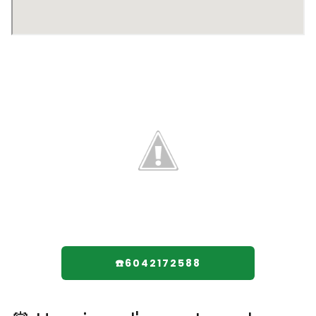
☎️6042172588