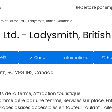
a
Répertoire par e
Point Farms Ltd. - Ladysmith, British Columbia
 Ltd. - Ladysmith, Briti
Avis
📌 Carte
ℹ️ Informations
⏰ Ho
ith, BC V9G 1H2, Canada.
 de la ferme, Attraction touristique.
comme géré par une femme, Services sur place, Entr
Places assises accessibles en fauteuil roulant, Toile