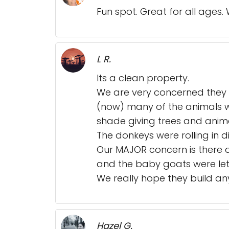
Fun spot. Great for all ages.
L R.
Its a clean property.
We are very concerned they d
(now) many of the animals w
shade giving trees and anima
The donkeys were rolling in 
Our MAJOR concern is there ar
and the baby goats were let
We really hope they build an
Hazel G.