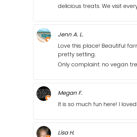
delicious treats. We visit ev
Jenn A. L.
Love this place! Beautiful f
pretty setting.
Only complaint: no vegan tre
Megan F.
It is so much fun here! I lo
Lisa H.