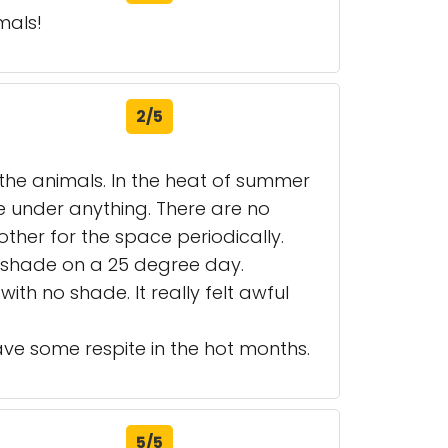
mals!
2/5
the animals. In the heat of summer
e under anything. There are no
ther for the space periodically.
of shade on a 25 degree day.
th no shade. It really felt awful
ave some respite in the hot months.
5/5