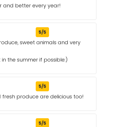
er and better every year!
5/5
 produce, sweet animals and very
in the summer if possible:)
5/5
 fresh produce are delicious too!
5/5