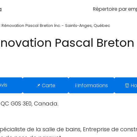
a
Répertoire par e
t Rénovation Pascal Breton Inc. - Saints-Anges, Québec
novation Pascal Breton I
Avis
📌 Carte
ℹ️ Informations
⏰ Ho
, QC G0S 3E0, Canada.
pécialiste de la salle de bains, Entreprise de cons