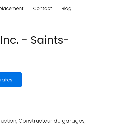
mplacement
Contact
Blog
nc. - Saints-
raires
truction, Constructeur de garages,