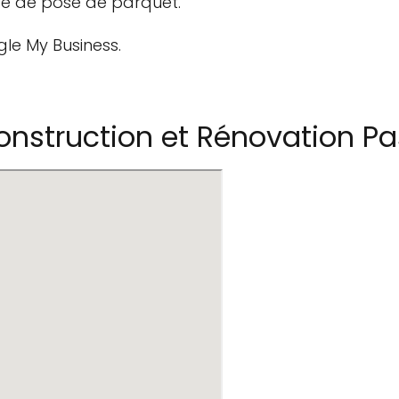
ice de pose de parquet.
gle My Business.
struction et Rénovation Pas