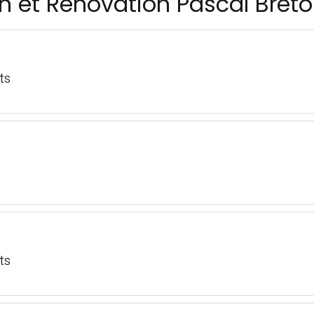
n et Rénovation Pascal Breto
ts
ts