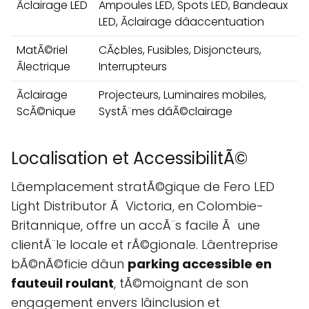
Ãclairage LED
Ampoules LED, Spots LED, Bandeaux
LED, Ãclairage dâaccentuation
MatÃ©riel
CÃ¢bles, Fusibles, Disjoncteurs,
Ãlectrique
Interrupteurs
Ãclairage
Projecteurs, Luminaires mobiles,
ScÃ©nique
SystÃ¨mes dâÃ©clairage
Localisation et AccessibilitÃ©
Lâemplacement stratÃ©gique de Fero LED
Light Distributor Ã Victoria, en Colombie-
Britannique, offre un accÃ¨s facile Ã une
clientÃ¨le locale et rÃ©gionale. Lâentreprise
bÃ©nÃ©ficie dâun
parking accessible en
fauteuil roulant
, tÃ©moignant de son
engagement envers lâinclusion et