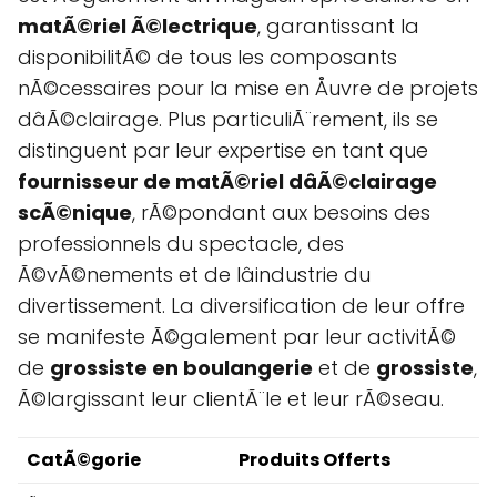
matÃ©riel Ã©lectrique
, garantissant la
disponibilitÃ© de tous les composants
nÃ©cessaires pour la mise en Åuvre de projets
dâÃ©clairage. Plus particuliÃ¨rement, ils se
distinguent par leur expertise en tant que
fournisseur de matÃ©riel dâÃ©clairage
scÃ©nique
, rÃ©pondant aux besoins des
professionnels du spectacle, des
Ã©vÃ©nements et de lâindustrie du
divertissement. La diversification de leur offre
se manifeste Ã©galement par leur activitÃ©
de
grossiste en boulangerie
et de
grossiste
,
Ã©largissant leur clientÃ¨le et leur rÃ©seau.
CatÃ©gorie
Produits Offerts