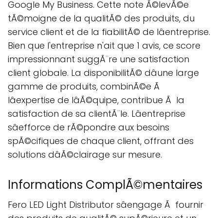
Google My Business. Cette note Ã©levÃ©e
tÃ©moigne de la qualitÃ© des produits, du
service client et de la fiabilitÃ© de lâentreprise.
Bien que l'entreprise n'ait que 1 avis, ce score
impressionnant suggÃ¨re une satisfaction
client globale. La disponibilitÃ© dâune large
gamme de produits, combinÃ©e Ã
lâexpertise de lâÃ©quipe, contribue Ã la
satisfaction de sa clientÃ¨le. Lâentreprise
sâefforce de rÃ©pondre aux besoins
spÃ©cifiques de chaque client, offrant des
solutions dâÃ©clairage sur mesure.
Informations ComplÃ©mentaires
Fero LED Light Distributor sâengage Ã fournir