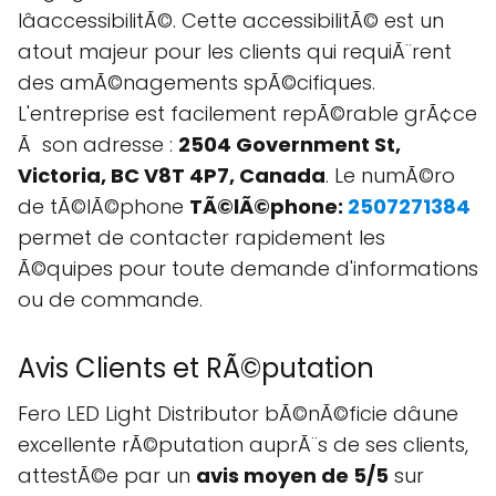
lâaccessibilitÃ©. Cette accessibilitÃ© est un
atout majeur pour les clients qui requiÃ¨rent
des amÃ©nagements spÃ©cifiques.
L'entreprise est facilement repÃ©rable grÃ¢ce
Ã son adresse :
2504 Government St,
Victoria, BC V8T 4P7, Canada
. Le numÃ©ro
de tÃ©lÃ©phone
TÃ©lÃ©phone:
2507271384
permet de contacter rapidement les
Ã©quipes pour toute demande d'informations
ou de commande.
Avis Clients et RÃ©putation
Fero LED Light Distributor bÃ©nÃ©ficie dâune
excellente rÃ©putation auprÃ¨s de ses clients,
attestÃ©e par un
avis moyen de 5/5
sur