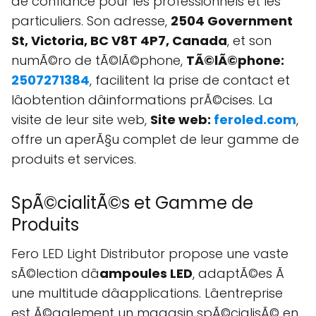
de confiance pour les professionnels et les
particuliers. Son adresse,
2504 Government
St, Victoria, BC V8T 4P7, Canada
, et son
numÃ©ro de tÃ©lÃ©phone,
TÃ©lÃ©phone:
2507271384
, facilitent la prise de contact et
lâobtention dâinformations prÃ©cises. La
visite de leur site web,
Site web:
feroled.com
,
offre un aperÃ§u complet de leur gamme de
produits et services.
SpÃ©cialitÃ©s et Gamme de
Produits
Fero LED Light Distributor propose une vaste
sÃ©lection dâ
ampoules LED
, adaptÃ©es Ã
une multitude dâapplications. Lâentreprise
est Ã©galement un magasin spÃ©cialisÃ© en