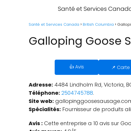
Santé et Services Canad
Santé et Services Canada
British Columbia
Gallop
Galloping Goose S
👍 Avis
📌 Carte
Adresse:
4484 Lindholm Rd, Victoria, 
Téléphone:
2504745788
.
Site web:
gallopinggoosesausage.co
Spécialités:
Fournisseur de produits al
Avis :
Cette entreprise a 10 avis sur Goo