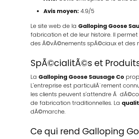
Avis moyen:
4.9/5
Le site web de la
Galloping Goose Sa
fabrication et de leur histoire. Il pe
des Ã©vÃ©nements spÃ©ciaux et des 
SpÃ©cialitÃ©s et Produit
La
Galloping Goose Sausage Co
propo
L'entreprise est particuliÃ¨rement con
les clients peuvent s'attendre Ã dÃ©co
de fabrication traditionnelles. La
quali
dÃ©marche.
Ce qui rend Galloping G