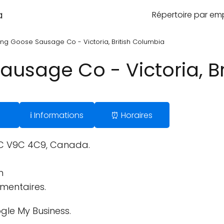
a
Répertoire par e
ing Goose Sausage Co - Victoria, British Columbia
ausage Co - Victoria, B
ℹ️ Informations
⏰ Horaires
BC V9C 4C9, Canada.
m
imentaires.
gle My Business.