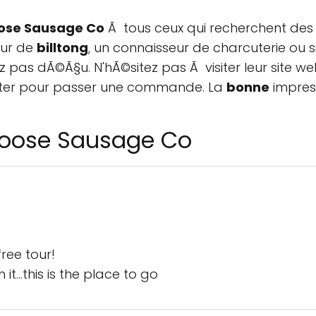
ose Sausage Co
Ã tous ceux qui recherchent des 
eur de
billtong
, un connaisseur de charcuterie ou 
z pas dÃ©Ã§u. N'hÃ©sitez pas Ã visiter leur site
acter pour passer une commande. La
bonne
impress
 Goose Sausage Co
ree tour!
 it...this is the place to go