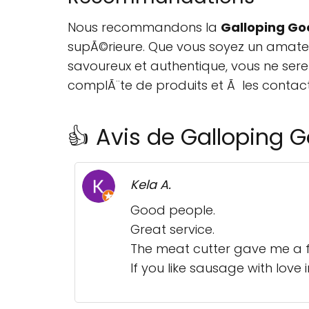
Nous recommandons la
Galloping Go
supÃ©rieure. Que vous soyez un amat
savoureux et authentique, vous ne sere
complÃ¨te de produits et Ã les cont
👍 Avis de Galloping
Kela A.
Good people.
Great service.
The meat cutter gave me a f
If you like sausage with love in