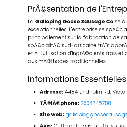
PrÃ©sentation de l'Entrep
La
Galloping Goose Sausage Co
se di
exceptionnelles. L'entreprise se spÃ©ci
principalement sur la fabrication de
spÃ©cialitÃ© sud-africaine trÃ¨s apprÃ
et Ã l'utilisation d'ingrÃ©dients frais
aux mÃ©thodes traditionnelles.
Informations Essentielles
Adresse:
4484 Lindholm Rd, Victo
TÃ©lÃ©phone:
2504745788
Site web:
gallopinggoosesausag
Avis:
Cette entreprise a 10 avis su