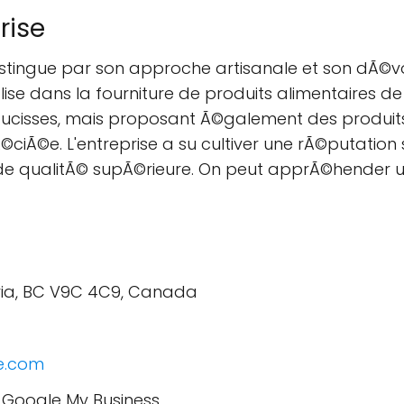
rise
stingue par son approche artisanale et son dÃ©
alise dans la fourniture de produits alimentaires d
 saucisses, mais proposant Ã©galement des produ
©ciÃ©e. L'entreprise a su cultiver une rÃ©putation
 et de qualitÃ© supÃ©rieure. On peut apprÃ©hender u
ria, BC V9C 4C9, Canada
e.com
r Google My Business