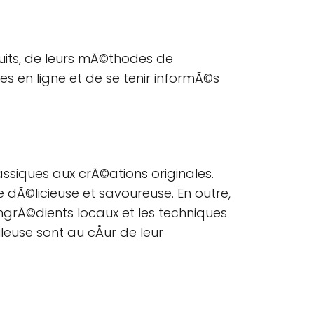
uits, de leurs mÃ©thodes de
s en ligne et de se tenir informÃ©s
siques aux crÃ©ations originales.
e dÃ©licieuse et savoureuse. En outre,
ingrÃ©dients locaux et les techniques
euse sont au cÅur de leur