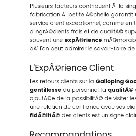
Plusieurs facteurs contribuent Ã la sin
fabrication Ã petite Ã©chelle garantit 
service client exceptionnel, comme en t
d'ingrÃ©dients frais et de qualitÃ© sup
souvent une
expÃ©rience
mÃ©morable, 
oÃ¹ l'on peut admirer le savoir-faire de
L'ExpÃ©rience Client
Les retours clients sur la
Galloping Go
gentillesse
du personnel, la
qualitÃ©
d
ajoutÃ©e de la possibilitÃ© de visiter l
une relation de confiance avec ses clie
fidÃ©litÃ©
des clients est un signe clai
Recommandations