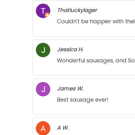
Thatluckylager
Couldn't be happier with th
Jessica H.
Wonderful sausages, and Sout
James W.
Best sausage ever!
A W.