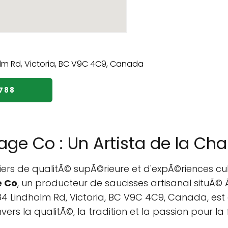
788
ge Co : Un Artista de la Ch
iers de qualitÃ© supÃ©rieure et d'expÃ©riences c
e Co
, un producteur de saucisses artisanal situÃ© 
4484 Lindholm Rd, Victoria, BC V9C 4C9, Canada, e
 la qualitÃ©, la tradition et la passion pour la 