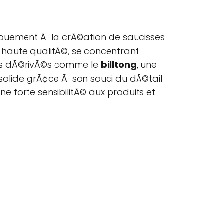
vouement Ã la crÃ©ation de saucisses
e haute qualitÃ©, se concentrant
its dÃ©rivÃ©s comme le
billtong
, une
 solide grÃ¢ce Ã son souci du dÃ©tail
ne forte sensibilitÃ© aux produits et