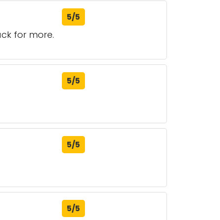
5/5
ck for more.
5/5
5/5
5/5