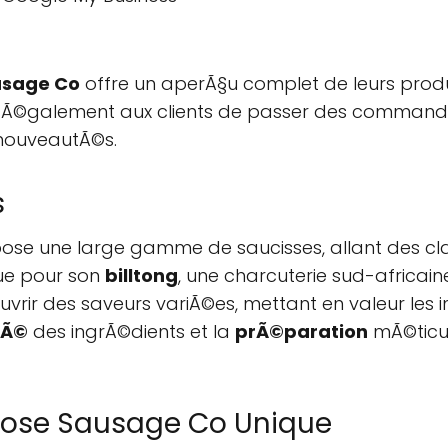
usage Co
offre un aperÃ§u complet de leurs prod
rmet Ã©galement aux clients de passer des commande
nouveautÃ©s.
s
se une large gamme de saucisses, allant des clas
nue pour son
billtong
, une charcuterie sud-africain
uvrir des saveurs variÃ©es, mettant en valeur les 
tÃ©
des ingrÃ©dients et la
prÃ©paration
mÃ©ticul
oose Sausage Co Unique