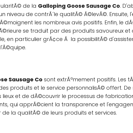
gularitÃ© de la
Galloping Goose Sausage Co
. D'a
un niveau de contrÃ´le qualitÃ© Ã©levÃ©. Ensuite, 
Ã©moignent les nombreux avis positifs. Enfin, le dÃ
Ã©rieure se traduit par des produits savoureux et 
en particulier grÃ¢ce Ã la possibilitÃ© d'assister
 l'Ã©quipe.
ose Sausage Co
sont extrÃªmement positifs. Les 
es produits et le service personnalisÃ© offert. De
es lieux et de dÃ©couvrir le processus de fabricatio
nts, qui apprÃ©cient la transparence et l'engageme
r de la qualitÃ© de leurs produits et services.