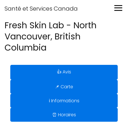
Santé et Services Canada
Fresh Skin Lab - North
Vancouver, British
Columbia
👍 Avis
📌 Carte
ℹ️ Informations
⏰ Horaires