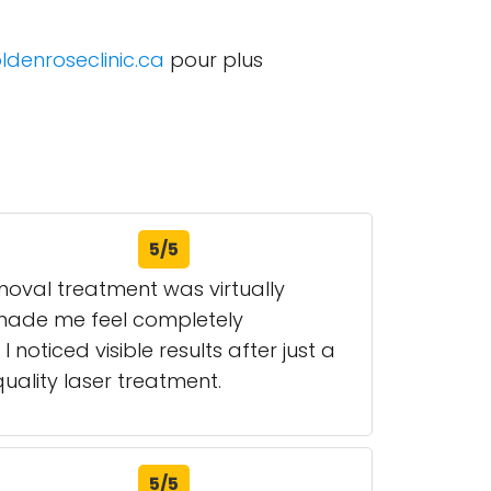
ldenroseclinic.ca
pour plus
5/5
moval treatment was virtually
d made me feel completely
noticed visible results after just a
uality laser treatment.
5/5