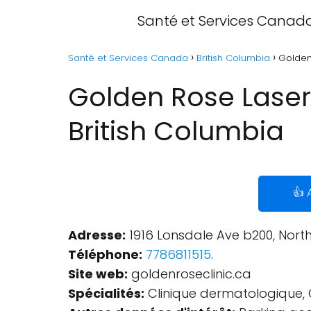
Santé et Services Canad
Santé et Services Canada
British Columbia
Golden
Golden Rose Laser 
British Columbia
👍 
Adresse:
1916 Lonsdale Ave b200, Nort
Téléphone:
7786811515
.
Site web:
goldenroseclinic.ca
Spécialités:
Clinique dermatologique, C