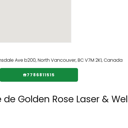
☎️7786811515
e de Golden Rose Laser & Well