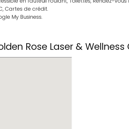
essible en fauteuil roulant, Toilettes, Rendez-vou
, Cartes de crédit.
ogle My Business.
den Rose Laser & Wellness C