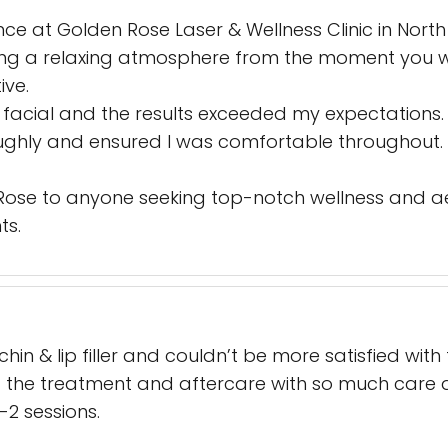
ce at Golden Rose Laser & Wellness Clinic in North
g a relaxing atmosphere from the moment you walk 
ive.
, facial and the results exceeded my expectations. 
ghly and ensured I was comfortable throughout. Th
se to anyone seeking top-notch wellness and aesthe
ts.
chin & lip filler and couldn’t be more satisfied wit
ng the treatment and aftercare with so much care
1-2 sessions.