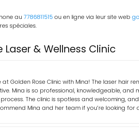
éphone au
7786811515
ou en ligne via leur site web
go
fres spéciales.
 Laser & Wellness Clinic
at Golden Rose Clinic with Mina! The laser hair re
ctive. Mina is so professional, knowledgeable, an
ocess. The clinic is spotless and welcoming, and I 
ecommend Mina and her team if you’re looking for q