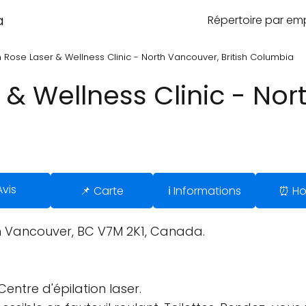
a
Répertoire par e
 Rose Laser & Wellness Clinic - North Vancouver, British Columbia
& Wellness Clinic - Nor
Avis
📌 Carte
ℹ️ Informations
⏰ Ho
h Vancouver, BC V7M 2K1, Canada.
entre d'épilation laser.