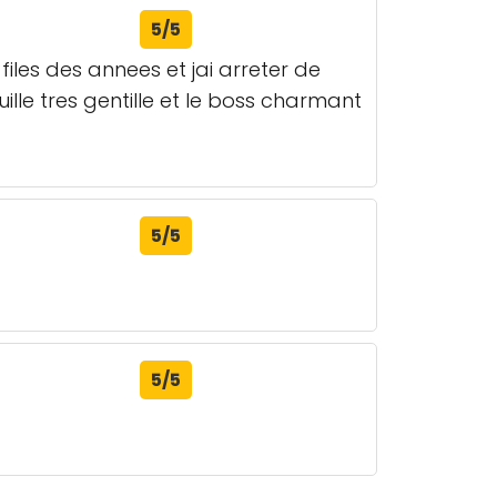
5/5
 files des annees et jai arreter de
lle tres gentille et le boss charmant
5/5
5/5