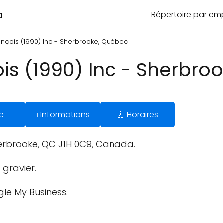
a
Répertoire par e
ançois (1990) Inc - Sherbrooke, Québec
is (1990) Inc - Sherbro
e
ℹ️ Informations
⏰ Horaires
herbrooke, QC J1H 0C9, Canada.
 gravier.
gle My Business.