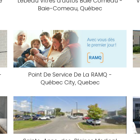
e
Lebeau Vitres d'autos Baie Comeau -
V
Baie-Comeau, Québec
-
Point De Service De La RAMQ -
Québec City, Quebec