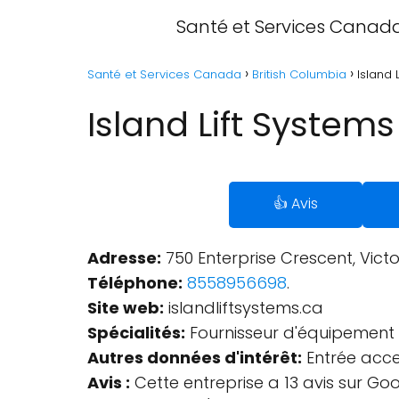
Santé et Services Canad
Santé et Services Canada
British Columbia
Island 
Island Lift Systems
👍 Avis
Adresse:
750 Enterprise Crescent, Vict
Téléphone:
8558956698
.
Site web:
islandliftsystems.ca
Spécialités:
Fournisseur d'équipement 
Autres données d'intérêt:
Entrée acces
Avis :
Cette entreprise a 13 avis sur Goo