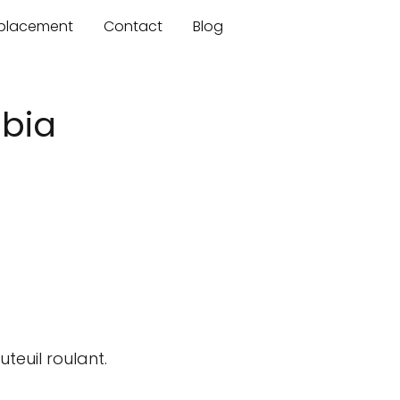
mplacement
Contact
Blog
mbia
teuil roulant.