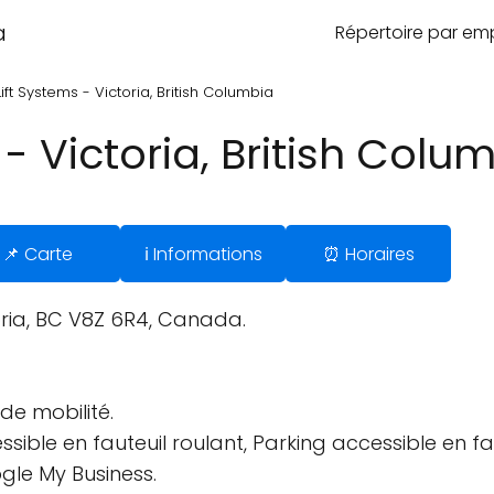
a
Répertoire par e
Lift Systems - Victoria, British Columbia
 - Victoria, British Colu
📌 Carte
ℹ️ Informations
⏰ Horaires
oria, BC V8Z 6R4, Canada.
de mobilité.
sible en fauteuil roulant, Parking accessible en fau
gle My Business.