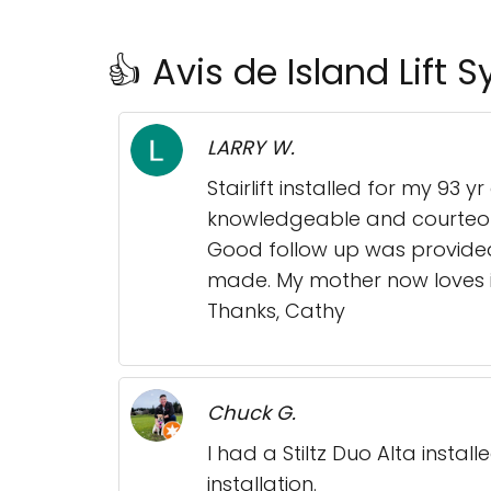
👍 Avis de Island Lift 
LARRY W.
Stairlift installed for my 93 
knowledgeable and courteou
Good follow up was provided 
made. My mother now loves it
Thanks, Cathy
Chuck G.
I had a Stiltz Duo Alta instal
installation.