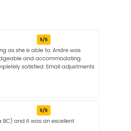
5/5
long as she is able to. Andre was
wledgeable and accommodating.
pletely satisfied. Small adjustments
5/5
ia BC) and it was an excellent