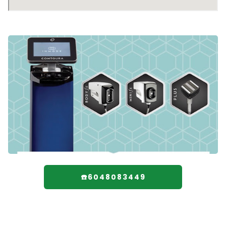
☎️6048083449