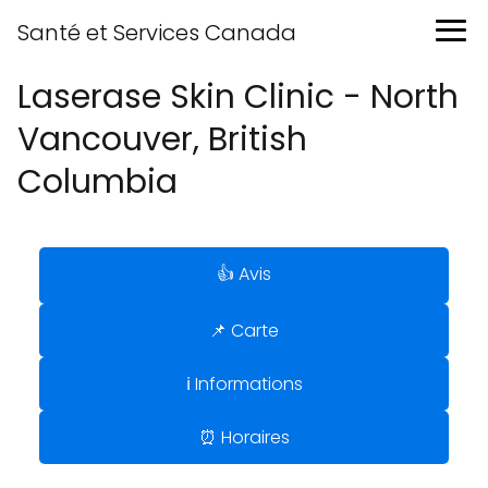
Santé et Services Canada
Laserase Skin Clinic - North
Vancouver, British
Columbia
👍 Avis
📌 Carte
ℹ️ Informations
⏰ Horaires