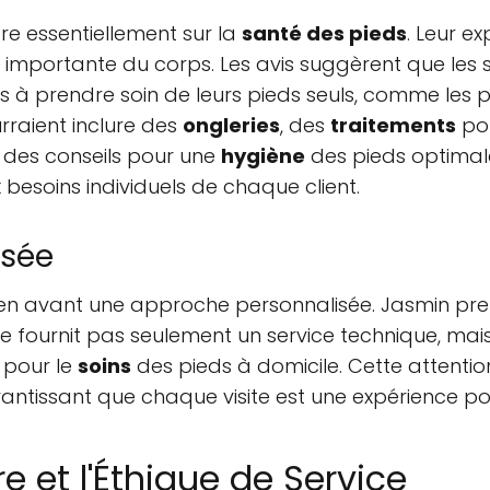
re essentiellement sur la
santé des pieds
. Leur e
e importante du corps. Les avis suggèrent que les
és à prendre soin de leurs pieds seuls, comme le
urraient inclure des
ongleries
, des
traitements
pou
 des conseils pour une
hygiène
des pieds optimale
x besoins individuels de chaque client.
isée
 en avant une approche personnalisée. Jasmin pr
ne fournit pas seulement un service technique, mais 
 pour le
soins
des pieds à domicile. Cette attention
tissant que chaque visite est une expérience posi
re et l'Éthique de Service