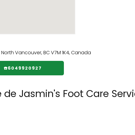
☎️6049920927
e de Jasmin's Foot Care Serv