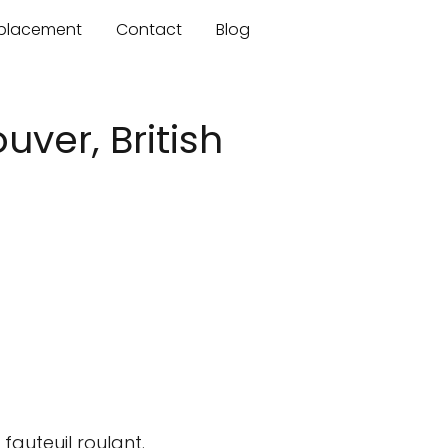
mplacement
Contact
Blog
ver, British
auteuil roulant.