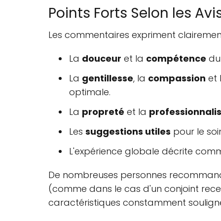
Points Forts Selon les Avi
Les commentaires expriment clairement 
La
douceur
et la
compétence
du 
La
gentillesse
, la
compassion
et 
optimale.
La
propreté
et la
professionnal
Les
suggestions utiles
pour le soi
L'expérience globale décrite comm
De nombreuses personnes recommandent
(comme dans le cas d'un conjoint recev
caractéristiques constamment soulign