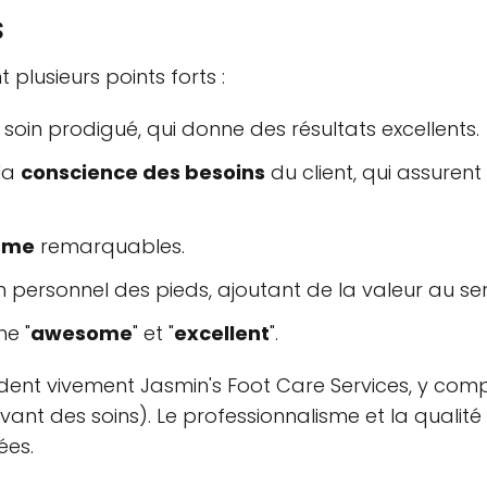
s
plusieurs points forts :
soin prodigué, qui donne des résultats excellents.
la
conscience des besoins
du client, qui assurent
isme
remarquables.
n personnel des pieds, ajoutant de la valeur au ser
e "
awesome
" et "
excellent
".
 vivement Jasmin's Foot Care Services, y compr
ant des soins). Le professionnalisme et la qualité
ées.