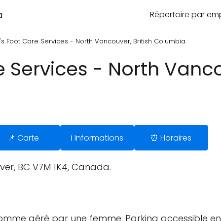
a
Répertoire par e
s Foot Care Services - North Vancouver, British Columbia
 Services - North Vancou
📌 Carte
ℹ️ Informations
⏰ Horaires
ver, BC V7M 1K4, Canada.
 comme géré par une femme, Parking accessible en f