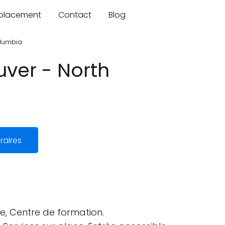
mplacement
Contact
Blog
olumbia
uver - North
raires
le, Centre de formation.