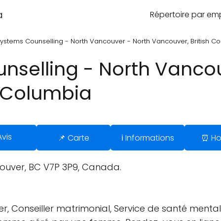
a
Répertoire par e
 Systems Counselling - North Vancouver - North Vancouver, British C
unselling - North Vanco
h Columbia
Avis
📌 Carte
ℹ️ Informations
⏰ Ho
couver, BC V7P 3P9, Canada.
ller, Conseiller matrimonial, Service de santé menta