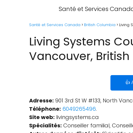
Santé et Services Canad
Santé et Services Canada
British Columbia
Living
Living Systems Co
Vancouver, Britis
👍 
Adresse:
901 3rd St W #133, North Van
Téléphone:
6049265496
.
Site web:
livingsystems.ca
Spécialités:
Conseiller familial, Consei