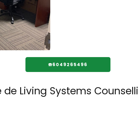
☎️6049265496
e de Living Systems Counsell