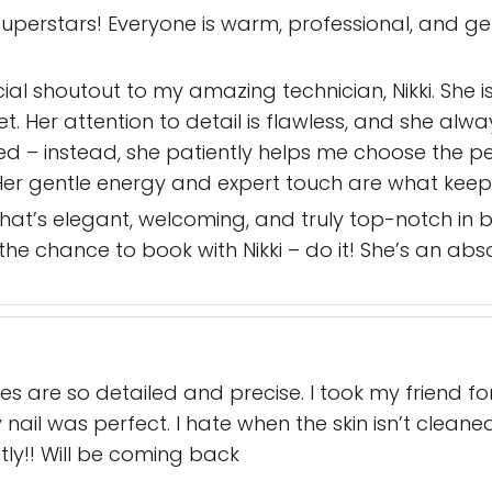
superstars! Everyone is warm, professional, and 
cial shoutout to my amazing technician, Nikki. She i
. Her attention to detail is flawless, and she alway
hed – instead, she patiently helps me choose the p
. Her gentle energy and expert touch are what k
 that’s elegant, welcoming, and truly top-notch in
et the chance to book with Nikki – do it! She’s an ab
ies are so detailed and precise. I took my friend 
il was perfect. I hate when the skin isn’t cleaned 
ctly!! Will be coming back