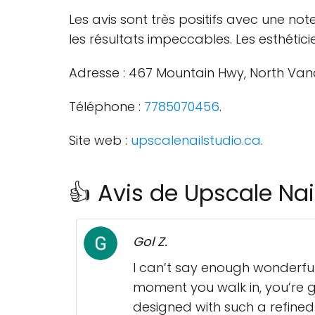
Les avis sont très positifs avec une note
les résultats impeccables. Les esthétic
Adresse : 467 Mountain Hwy, North Van
Téléphone :
7785070456
.
Site web :
upscalenailstudio.ca
.
👍 Avis de Upscale Na
Gol Z.
I can’t say enough wonderful 
moment you walk in, you’re g
designed with such a refined a