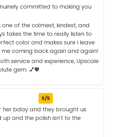
genuinely committed to making you
s one of the calmest, kindest, and
s takes the time to really listen to
erfect color and makes sure I leave
eep me coming back again and again!
 both service and experience, Upscale
solute gem. 💅💖
5/5
for her bday and they brought us
up and the polish isn’t to the