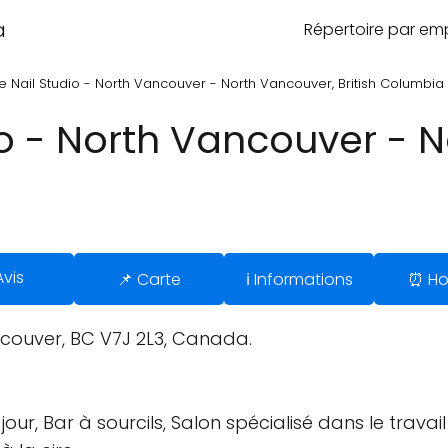
a
Répertoire par e
e Nail Studio - North Vancouver - North Vancouver, British Columbia
io - North Vancouver - 
Avis
📌 Carte
ℹ️ Informations
⏰ Ho
couver, BC V7J 2L3, Canada.
our, Bar à sourcils, Salon spécialisé dans le travail 