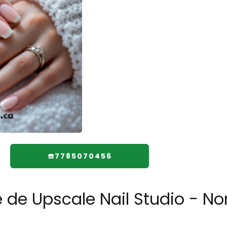
☎️7785070456
e de Upscale Nail Studio - N