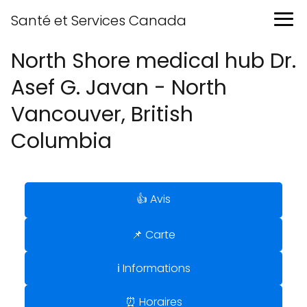
Santé et Services Canada
North Shore medical hub Dr.
Asef G. Javan - North
Vancouver, British
Columbia
👍 Avis
📌 Carte
ℹ️ Informations
⏰ Horaires