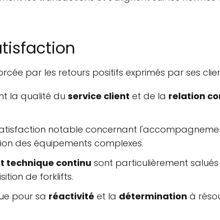
atisfaction
cée par les retours positifs exprimés par ses client
t la qualité du
service client
et de la
relation c
atisfaction notable concernant l'accompagnemen
ation des équipements complexes.
t technique continu
sont particulièrement salués 
ion de forklifts.
nue pour sa
réactivité
et la
détermination
à réso