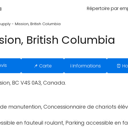
a
Répertoire par e
upply - Mission, British Columbia
sion, British Columbia
Avis
📌 Carte
ℹ️ Informations
⏰ Ho
ssion, BC V4S 0A3, Canada.
e manutention, Concessionnaire de chariots éléva
sible en fauteuil roulant, Parking accessible en fau