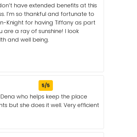
on’t have extended benefits at this
s. I’m so thankful and fortunate to
-Knight for having Tiffany as part
u are a ray of sunshine! I look
th and well being.
5/5
r Dena who helps keep the place
ts but she does it well. Very efficient