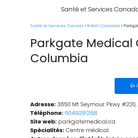
Santé et Services Canad
Santé et Services Canada
British Columbia
Parkga
Parkgate Medical C
Columbia
👍 
Adresse:
3650 Mt Seymour Pkwy #220, 
Téléphone:
6049291268
.
Site web:
parkgatemedical.ca
Spécialités:
Centre médical.