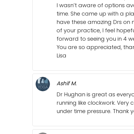
I wasn’t aware of options av
time. She came up with a pla
have these amazing Drs on m
of your practice, I feel hopef
forward to seeing you in 4 w
You are so appreciated, tha
Lisa
Ashif M.
Dr Hughan is great as every
running like clockwork. Very c
under time pressure. Thank y