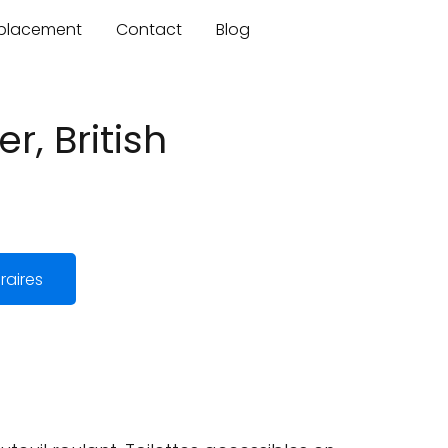
mplacement
Contact
Blog
, British
raires