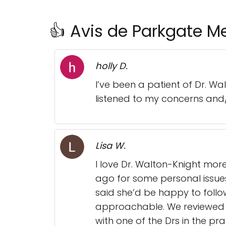
👍 Avis de Parkgate M
holly D.
I’ve been a patient of Dr. W
listened to my concerns and/or
Lisa W.
I love Dr. Walton-Knight mor
ago for some personal issue
said she’d be happy to follow
approachable. We reviewed m
with one of the Drs in the p