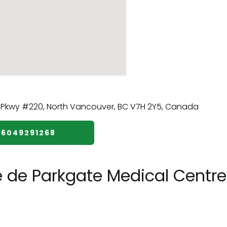
️6049291268
e de Parkgate Medical Centre