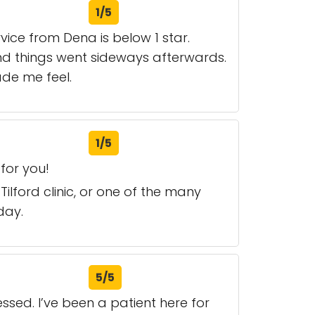
1/5
vice from Dena is below 1 star.
and things went sideways afterwards.
de me feel.
1/5
 for you!
Tilford clinic, or one of the many
day.
5/5
essed. I’ve been a patient here for