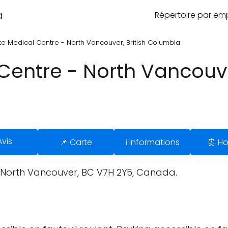
a
Répertoire par e
te Medical Centre - North Vancouver, British Columbia
entre - North Vancouver
Avis
📌 Carte
ℹ️ Informations
⏰ Ho
North Vancouver, BC V7H 2Y5, Canada.