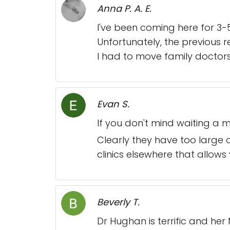
Anna P. A. E.
I've been coming here for 3-5
Unfortunately, the previous 
I had to move family doctor
Evan S.
If you don't mind waiting a mo
Clearly they have too large o
clinics elsewhere that allow
Beverly T.
Dr Hughan is terrific and her