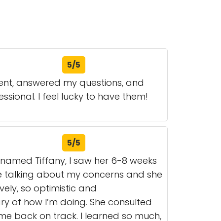
5/5
tient, answered my questions, and
essional. I feel lucky to have them!
5/5
r named Tiffany, I saw her 6-8 weeks
e talking about my concerns and she
vely, so optimistic and
y of how I’m doing. She consulted
 me back on track. I learned so much,