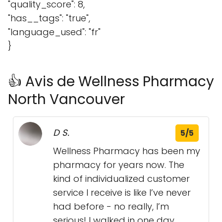
"quality_score": 8,
"has__tags": "true",
"language_used": "fr"
}
👍 Avis de Wellness Pharmacy
North Vancouver
D S.
5/5
Wellness Pharmacy has been my
pharmacy for years now. The
kind of individualized customer
service I receive is like I’ve never
had before - no really, I’m
serious! I walked in one day