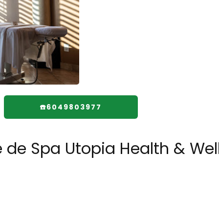
☎️6049803977
e de Spa Utopia Health & Wel