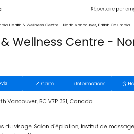
a
Répertoire par e
opia Health & Wellness Centre - North Vancouver, British Columbia
 & Wellness Centre - No
Avis
📌 Carte
ℹ️ Informations
⏰ Ho
rth Vancouver, BC V7P 3S1, Canada.
ins du visage, Salon d'épilation, Institut de mass