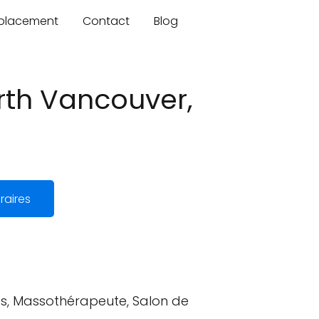
mplacement
Contact
Blog
rth Vancouver,
raires
ages, Massothérapeute, Salon de