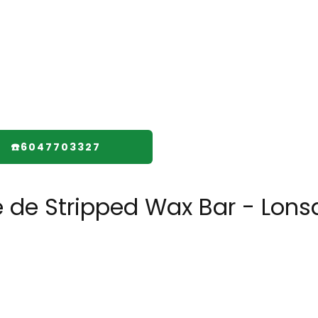
☎️6047703327
e de Stripped Wax Bar - Lons