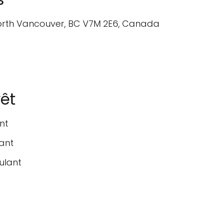
North Vancouver, BC V7M 2E6, Canada
rêt
nt
lant
oulant