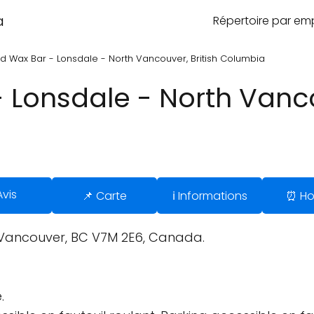
a
Répertoire par e
ed Wax Bar - Lonsdale - North Vancouver, British Columbia
 Lonsdale - North Vanco
Avis
📌 Carte
ℹ️ Informations
⏰ Ho
 Vancouver, BC V7M 2E6, Canada.
.