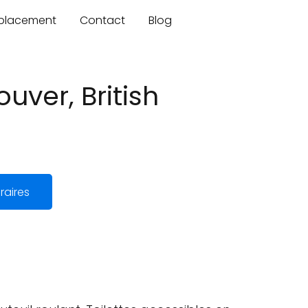
mplacement
Contact
Blog
uver, British
raires