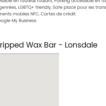
sible en fauteuil roulant, Parking accessible en fau
non genrées, LGBTQ+ friendly, Safe place pour les
ments mobiles NFC, Cartes de crédit.
oogle My Business.
ripped Wax Bar - Lonsdale